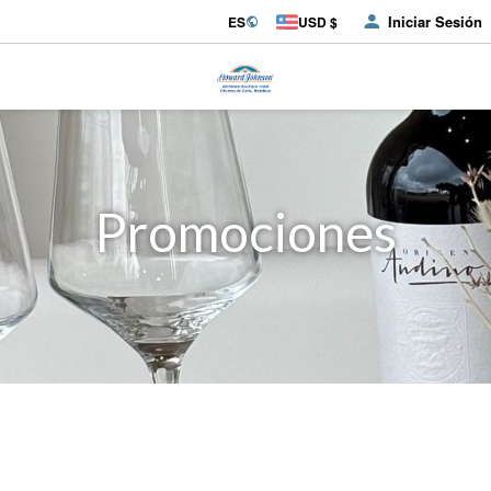
Iniciar Sesión
ES
USD $
Promociones