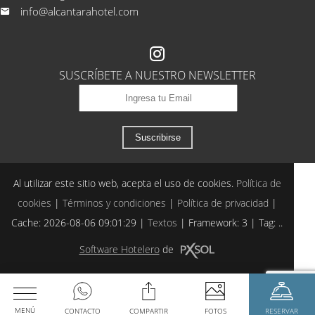
info@alcantarahotel.com
SUSCRÍBETE A NUESTRO NEWSLETTER
Suscribirse
Al utilizar este sitio web, acepta el uso de cookies.
Política de
cookies
|
Términos y condiciones
|
Política de privacidad
|
Cache: 2026-08-06 09:01:29 |
Textos
|
Framework: 3 |
Tag:
..
Software Hotelero
de
MENÚ
CONTACTO
COMPARTIR
FOTOS
RESERVAR